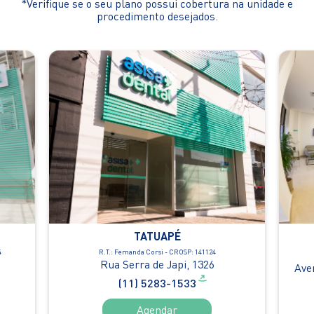
*Verifique se o seu plano possui cobertura na unidade e
procedimento desejados.
TATUAPÉ
4
R.T.: Fernanda Corsi - CROSP: 141124
Rua Serra de Japi, 1326
Ave
(11) 5283-1533
Agendar