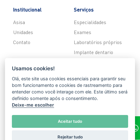
Institucional
Serviços
Asisa
Especialidades
Unidades
Exames
Contato
Laboratórios próprios
Implante dentario
Asisa Home Care
Usamos cookies!
Lentes de contato
Olá, este site usa cookies essenciais para garantir seu
Clareamento dental
bom funcionamento e cookies de rastreamento para
entender como você interage com ele. Este último será
Alinhadores invisiveis
definido somente após o consentimento.
Harmonização orofacial
Deixe-me escolher
Odontopediatria
Aceitar tudo
© 2026 Asisa Dental - Todos os Direitos Reservados |
Rejeitar tudo